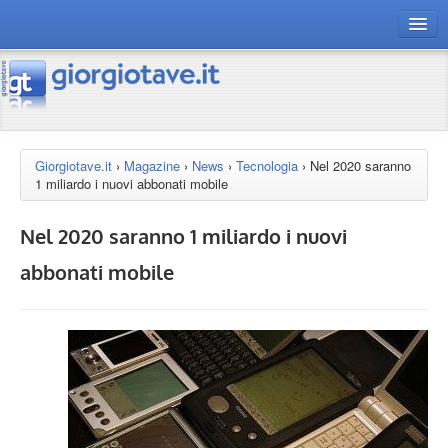
connect gt
magazine
risorse
Giorgiotave.it
›
Magazine
›
News
›
Tecnologia
›
Nel 2020 saranno
1 miliardo i nuovi abbonati mobile
Chi siamo
Nel 2020 saranno 1 miliardo i nuovi
abbonati mobile